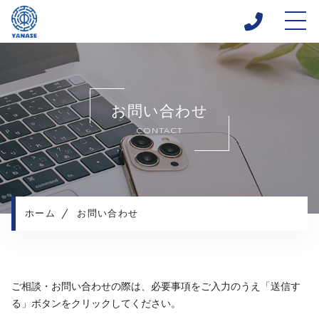
ホーム
当社について
お問い合わせ
キャンペーン
CONTACT
業務内容紹介
施工実績
施工の流れ
よくある質問
ホーム
お問い合わせ
お知らせ
コンテンツ
プライバシーポリシー
ご相談・お問い合わせの際は、必要事項をご入力のうえ
「送信す
る」ボタンをクリックしてください。